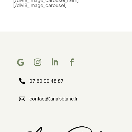
[/divi8_image_carousel_item]
[/divi8_image_carousel]

07 69 90 48 87

contact@anaisblanc.fr