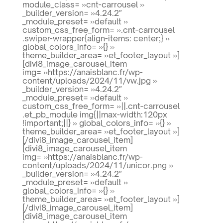
module_class= »cnt-carrousel »
_builder_version= »4.24.2″
_module_preset= »default »
custom_css_free_form= ».cnt-carrousel
.swiper-wrapper{align-items: center;} »
global_colors_info= »{} »
theme_builder_area= »et_footer_layout »]
[divi8_image_carousel_item
img= »https://anaisblanc.fr/wp-
content/uploads/2024/11/vw.jpg »
_builder_version= »4.24.2″
_module_preset= »default »
custom_css_free_form= »||.cnt-carrousel
.et_pb_module img{||max-width:120px
!important;||} » global_colors_info= »{} »
theme_builder_area= »et_footer_layout »]
[/divi8_image_carousel_item]
[divi8_image_carousel_item
img= »https://anaisblanc.fr/wp-
content/uploads/2024/11/unicor.png »
_builder_version= »4.24.2″
_module_preset= »default »
global_colors_info= »{} »
theme_builder_area= »et_footer_layout »]
[/divi8_image_carousel_item]
[divi8_image_carousel_item