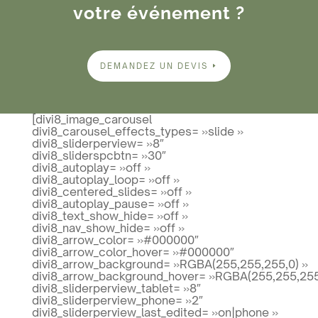
votre événement ?
DEMANDEZ UN DEVIS
[divi8_image_carousel
divi8_carousel_effects_types= »slide »
divi8_sliderperview= »8″
divi8_sliderspcbtn= »30″
divi8_autoplay= »off »
divi8_autoplay_loop= »off »
divi8_centered_slides= »off »
divi8_autoplay_pause= »off »
divi8_text_show_hide= »off »
divi8_nav_show_hide= »off »
divi8_arrow_color= »#000000″
divi8_arrow_color_hover= »#000000″
divi8_arrow_background= »RGBA(255,255,255,0) »
divi8_arrow_background_hover= »RGBA(255,255,255
divi8_sliderperview_tablet= »8″
divi8_sliderperview_phone= »2″
divi8_sliderperview_last_edited= »on|phone »