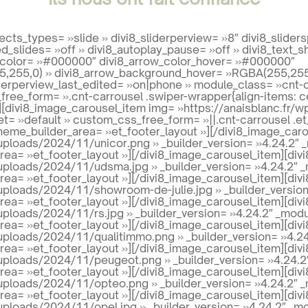
ects_types= »slide » divi8_sliderperview= »8″ divi8_slider
ed_slides= »off » divi8_autoplay_pause= »off » divi8_text_
w_color= »#000000″ divi8_arrow_color_hover= »#000000″
255,0) » divi8_arrow_background_hover= »RGBA(255,255,2
iderperview_last_edited= »on|phone » module_class= »cnt-c
ee_form= ».cnt-carrousel .swiper-wrapper{align-items: cen
][divi8_image_carousel_item img= »https://anaisblanc.fr
et= »default » custom_css_free_form= »||.cnt-carrousel .
 » theme_builder_area= »et_footer_layout »][/divi8_image_ca
uploads/2024/11/unicor.png » _builder_version= »4.24.2″ 
area= »et_footer_layout »][/divi8_image_carousel_item][di
uploads/2024/11/udsma.jpg » _builder_version= »4.24.2″ 
area= »et_footer_layout »][/divi8_image_carousel_item][di
uploads/2024/11/showroom-de-julie.jpg » _builder_version
area= »et_footer_layout »][/divi8_image_carousel_item][di
uploads/2024/11/rs.jpg » _builder_version= »4.24.2″ _modu
area= »et_footer_layout »][/divi8_image_carousel_item][di
uploads/2024/11/qualitimmo.png » _builder_version= »4.24
area= »et_footer_layout »][/divi8_image_carousel_item][di
/uploads/2024/11/peugeot.png » _builder_version= »4.24.2
area= »et_footer_layout »][/divi8_image_carousel_item][di
uploads/2024/11/opteo.png » _builder_version= »4.24.2″ 
area= »et_footer_layout »][/divi8_image_carousel_item][di
uploads/2024/11/opel.jpg » _builder_version= »4.24.2″ _m