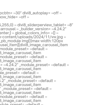
spcbtn= »30″ divi8_autoplay= »off »
show_hide= »off »
55,0) » divi8_sliderperview_tablet= »8″
arrousel » _builder_version= »4.24.2″
ter;} » global_colors_info= »{} »
/wp-content/uploads/2024/11/vw.jpg »
et_pb_module img{||max-width:120px
rousel_item][divi8_image_carousel_item
_module_preset= »default »
vi8_image_carousel_item
_module_preset= »default »
vi8_image_carousel_item
= »4.24.2″ _module_preset= »default »
vi8_image_carousel_item
le_preset= »default »
vi8_image_carousel_item
.2″ _module_preset= »default »
vi8_image_carousel_item
″ _module_preset= »default »
vi8_image_carousel_item
_module_preset= »default »
vi8_image_carousel_item
odule_preset= »default »