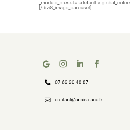
_module_preset= »default » global_colors
[/divi8_image_carousel]

07 69 90 48 87

contact@anaisblanc.fr