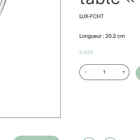
LUX-FCHT
Longueur : 20.2 cm
0,42
€
-
+
quantité
de
Couvert
-
Fourchette
de
table
"Luxe"