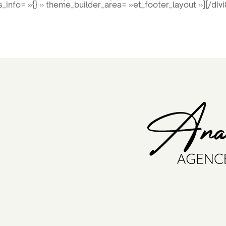
_info= »{} » theme_builder_area= »et_footer_layout »][/di