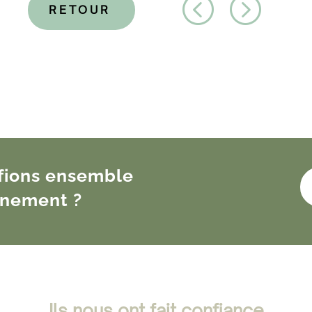
<
=
RETOUR
ifions ensemble
énement ?
Ils nous ont fait confiance