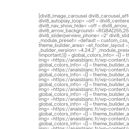
[divi8_image_carousel divi8_carousel_eff
divi8_autoplay_loop= »off » divi8_center
divi8_nav_show_hide= »off » divi8_arro
divi8_arrow_background= »RGBA(255,255,
divi8_sliderperview_phone= »2″ divi8_sl
_module_preset= »default » custom_css_fr
theme_builder_area= »et_footer_layout »
_builder_version= »4.24.2″ _module_pres
!important;||} » global_colors_info= »{}
img= »https://anaisblanc.fr/wp-content/
global_colors_info= »{} » theme_builder_
img= »https://anaisblanc.fr/wp-content/
global_colors_info= »{} » theme_builder_
img= »https://anaisblanc.fr/wp-content/
global_colors_info= »{} » theme_builder_
img= »https://anaisblanc.fr/wp-content/
global_colors_info= »{} » theme_builder_
img= »https://anaisblanc.fr/wp-content/
global_colors_info= »{} » theme_builder_
img= »https://anaisblanc.fr/wp-content
global_colors_info= »{} » theme_builder_
img= »https://anaisblanc.fr/wp-content/
global_colors_info= »{} » theme_builder_
img= »https://anaisblanc.fr/wp-content/