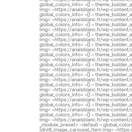
global_colors_info= »{} » theme_builder_
img= »https://anaisblanc.fr/wp-content
global_colors_info= »{} » theme_builder_
img= »https://anaisblanc.fr/wp-content/
global_colors_info= »{} » theme_builder_
img= »https://anaisblanc.fr/wp-content/
global_colors_info= »{} » theme_builder_
img= »https://anaisblanc.fr/wp-content/
global_colors_info= »{} » theme_builder_
img= »https://anaisblanc.fr/wp-content/
global_colors_info= »{} » theme_builder_
img= »https://anaisblanc.fr/wp-content/
global_colors_info= »{} » theme_builder_
img= »https://anaisblanc.fr/wp-content/
global_colors_info= »{} » theme_builder_
img= »https://anaisblanc.fr/wp-content/
global_colors_info= »{} » theme_builder_
img= »https://anaisblanc.fr/wp-content
global_colors_info= »{} » theme_builder_
img= »https://anaisblanc.fr/wp-content/
global_colors_info= »{} » theme_builder_
img= »https://anaisblanc.fr/wp-content
global_colors_info= »{} » theme_builder_
img= »https://anaisblanc.fr/wp-content/
_module_preset= »default » global_colors
[divi8_image_carousel_item img= »https: