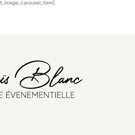
vi8_image_carousel_item]